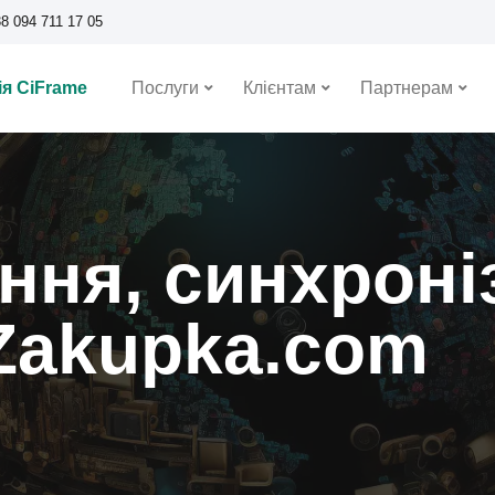
8 094 711 17 05
я CiFrame
Послуги
Клієнтам
Партнерам
ня, синхроніз
 Zakupka.com