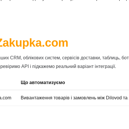
з Zakupka.com
их CRM, облікових систем, сервісів доставки, таблиць, бот
ревіримо API і підкажемо реальний варіант інтеграції.
Що автоматизуємо
a.com
Вивантаження товарів і замовлень між Dilovod та