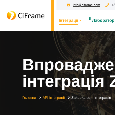
info@ciframe.com
+3
🧪
Інтеграції
Лабораторі
Впроваджен
інтеграція
Головна
API інтеграції
Zakupka.com інтеграція