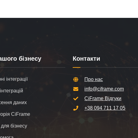
ашого бізнесу
Контакти
і інтеграції
Про нас
info@ciframe.com
інтеграцій
CiFrame Відгуки
ення даних
+38 094 711 17 05
орія CiFrame
 для бізнесу
помога