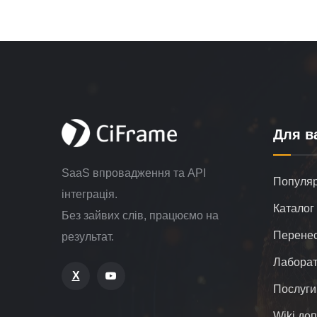
Для в
SaaS впровадження та API
Популярн
інтеграція.
Каталог 
Без зайвих слів, працюємо на
Перенес
результат.
Лаборат
X
Послуги
Wiki до