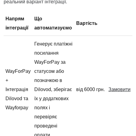
реальний варіант інтеграції.
Напрям
Що
Вартість
інтеграції
автоматизуємо
Генерує платіжні
посилання
WayForPay за
WayForPay
статусом або
+
позначкою в
Інтеграція
Dilovod, зберігає
від 6000 грн.
Замовити
Dilovod та
їх у додаткових
Wayforpay
полях і
перевіряє
проведені
оплати.