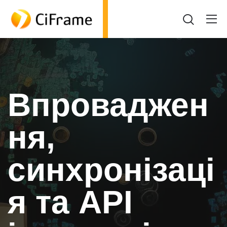
Впроваджен
ня,
синхронізаці
я та API