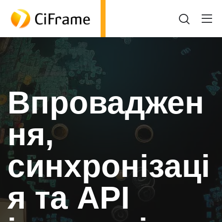
Впроваджен
ня,
синхронізаці
я та API