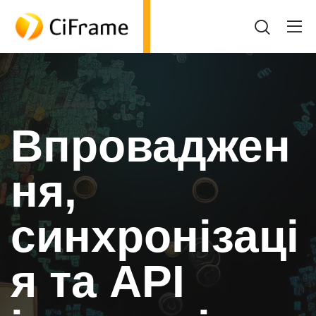
Впроваджен
ня,
синхронізаці
я та API