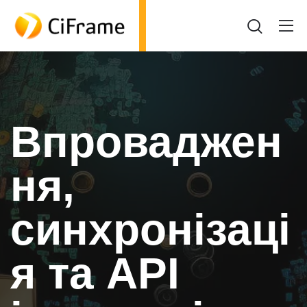
Впроваджен
ня,
синхронізаці
я та API