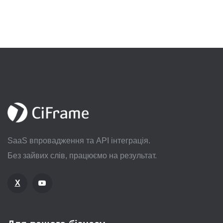
SaaS впровадження та API інтеграція.
Без зайвих слів, працюємо на результат.
X