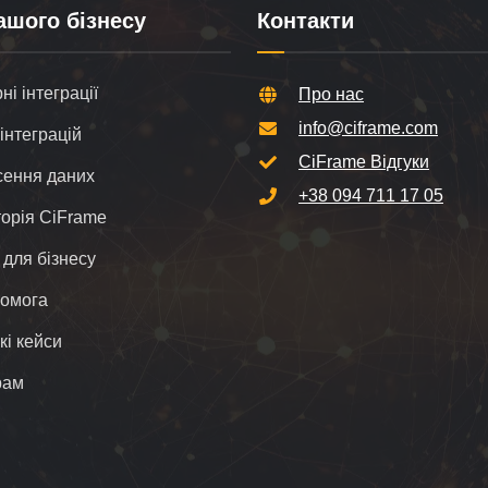
ашого бізнесу
Контакти
і інтеграції
Про нас
info@ciframe.com
інтеграцій
CiFrame Відгуки
ення даних
+38 094 711 17 05
орія CiFrame
 для бізнесу
помога
кі кейси
рам