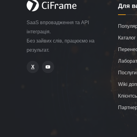
Для в
SaaS впровадження та API
Популярн
інтеграція.
Каталог 
Без зайвих слів, працюємо на
Перенес
результат.
Лаборат
X
Послуги
Wiki до
Клієнтсь
Партне