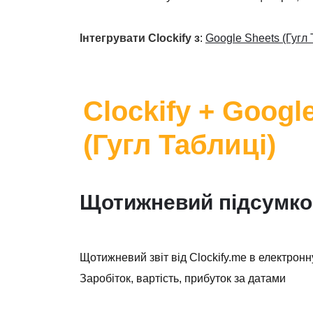
Інтегрувати Clockify з
:
Google Sheets (Гугл 
Clockify + Googl
(Гугл Таблиці)
Щотижневий підсумкови
Щотижневий звіт від Clockify.me в електрон
Заробіток, вартість, прибуток за датами