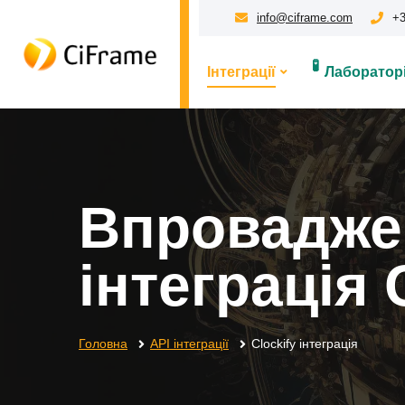
info@ciframe.com
+3
🧪
Інтеграції
Лабораторі
Впроваджен
інтеграція 
Головна
API інтеграції
Clockify інтеграція