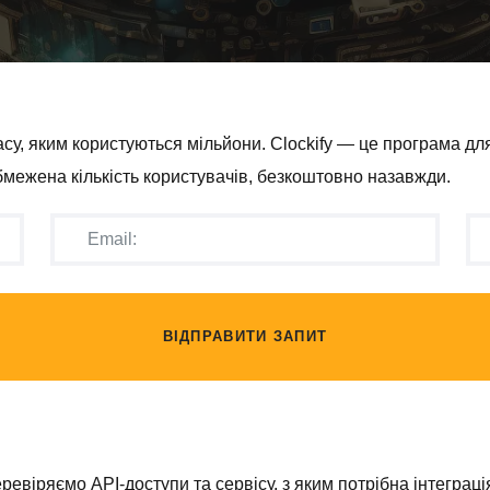
у, яким користуються мільйони. Clockify — це програма для
бмежена кількість користувачів, безкоштовно назавжди.
ВІДПРАВИТИ ЗАПИТ
віряємо API-доступи та сервісу, з яким потрібна інтеграція,