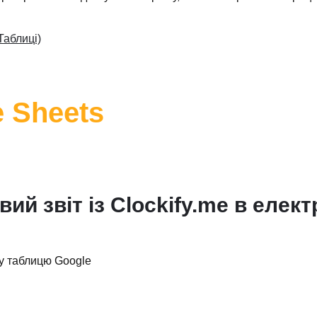
Таблиці)
e Sheets
й звіт із Clockify.me в елек
ну таблицю Google