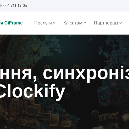
8 094 711 17 05
я CiFrame
Послуги
Клієнтам
Партнерам
ня, синхроніз
Clockify