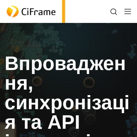
Впроваджен
ня,
синхронізаці
я та API