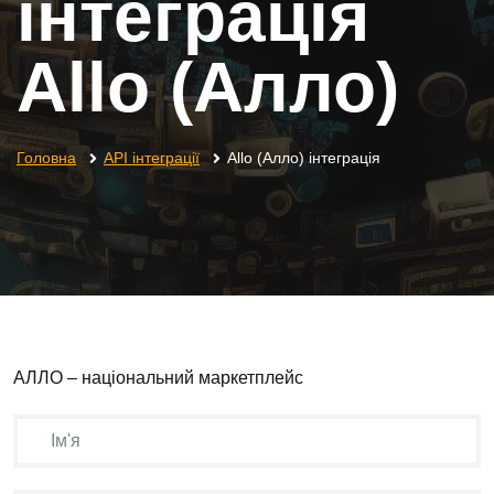
інтеграція
Allo (Алло)
Головна
API інтеграції
Allo (Алло) інтеграція
АЛЛО – національний маркетплейс