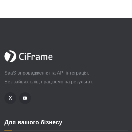
SaaS впровадження та API інтеграція.
Без зайвих слів, працюємо на результат.
X
Для вашого бізнесу