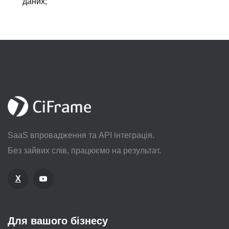
даних;
SaaS впровадження та API інтеграція.
Без зайвих слів, працюємо на результат.
X
Для вашого бізнесу